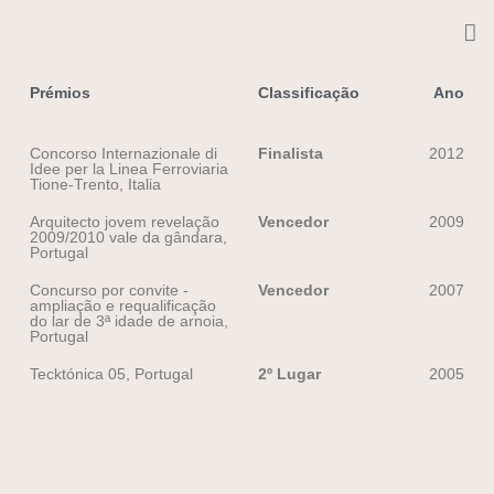
Prémios
Classificação
Ano
Concorso Internazionale di
Finalista
2012
Idee per la Linea Ferroviaria
Tione-Trento, Italia
Arquitecto jovem revelação
Vencedor
2009
2009/2010 vale da gândara,
Portugal
Concurso por convite -
Vencedor
2007
ampliação e requalificação
do lar de 3ª idade de arnoia,
Portugal
Tecktónica 05, Portugal
2º Lugar
2005