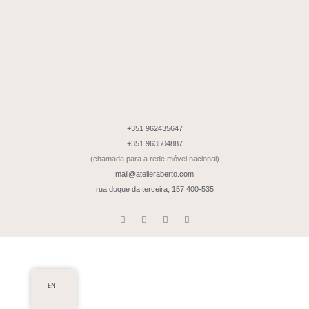
+351 962435647
+351 963504887
(chamada para a rede móvel nacional)
mail@atelieraberto.com
rua duque da terceira, 157
400-535
EN