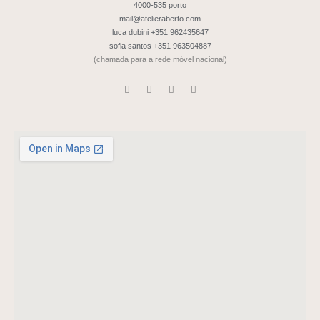
4000-535 porto
mail@atelieraberto.com
luca dubini +351 962435647
sofia santos +351 963504887
(chamada para a rede móvel nacional)